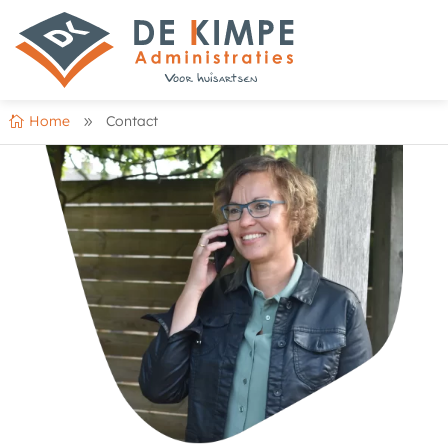
Home
Contact

9